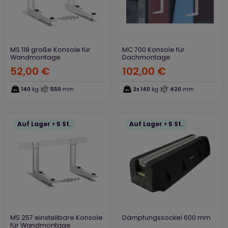
MS 118 große Konsole für
MC 700 Konsole für
Wandmontage
Dachmontage
52,00 €
102,00 €
140
kg
550
mm
2x 140
kg
420
mm
Auf Lager > 5 St.
Auf Lager > 5 St.
MS 257 einstellbare Konsole
Dämpfungssockel 600 mm
für Wandmontage