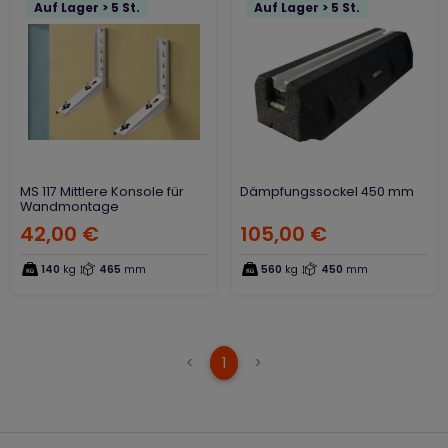
Auf Lager > 5 St.
Auf Lager > 5 St.
MS 117 Mittlere Konsole für
Dämpfungssockel 450 mm
Wandmontage
42,00 €
105,00 €
140
kg
465
mm
560
kg
450
mm
(current)
<
1
>