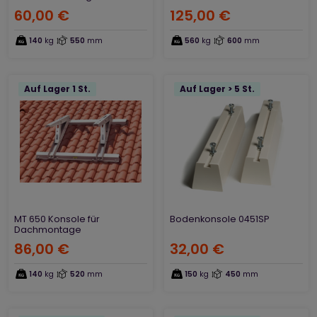
60,00 €
125,00 €
140
kg
550
mm
560
kg
600
mm
Auf Lager 1 St.
Auf Lager > 5 St.
MT 650 Konsole für
Bodenkonsole 0451SP
Dachmontage
86,00 €
32,00 €
140
kg
520
mm
150
kg
450
mm