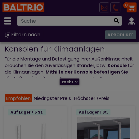
0
Filtern nach
8 PRODUKTE
Konsolen für Klimaanlagen
Für die Montage und Befestigung Ihrer Außenklimaeinheit
brauchen Sie den zuverlässigen Ständer, bzw.
Konsole
für
die Klimaanlagen.
Mithilfe der Konsole befestigen Sie
die Außeneinheiten
an Fassade, eventuell auch an
mehr
Dach oder Balkon. In unserem Angebot haben wir
Wand-
,
Dach- und auch Bodenkonsolen
(im Fall der Montage
an Boden, Balkon, Terrasse oder Dach).
Empfohlen
Niedrigster Preis
Höchster /Preis
Auf Lager > 5 St.
Auf Lager 1 St.