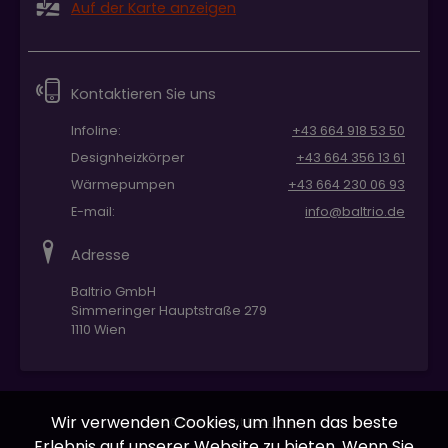
Auf der Karte anzeigen
Kontaktieren Sie uns
Infoline:
+43 664 918 53 50
Designheizkörper
+43 664 356 13 61
Wärmepumpen
+43 664 230 06 93
E-mail:
info@baltrio.de
Adresse
Baltrio GmbH
Simmeringer Hauptstraße 279
1110 Wien
Wir verwenden Cookies, um Ihnen das beste
© 2026 copyright
Baltrio.de
Erlebnis auf unserer Website zu bieten. Wenn Sie