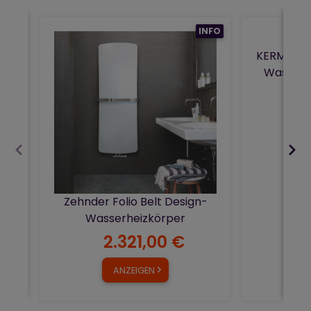
INFO
KERMI The
Wasser-
Zehnder Folio Belt Design-
Wasserheizkörper
2.321,00 €
ANZEIGEN