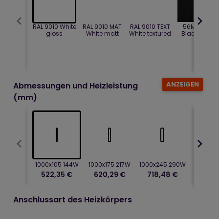
RAL 9010 White
RAL 9010 MAT
RAL 9010 TEXT
56M02763
gloss
White matt
White textured
Black pearl
ANZEIGEN
Abmessungen und Heizleistung
(mm)
1000x105 144W
1000x175 217W
1000x245 290W
1200x10
522,35 €
620,29 €
718,48 €
527,
Anschlussart des Heizkörpers