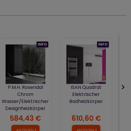
INFO
INFO
Was
D
P.M.H. Rosendal
ISAN Quadrat
Chrom
Elektrischer
Wasser/Elektrischer
Badheizkörper
Designheizkörper
584,43 €
610,60 €
ANZEIGEN
ANZEIGEN