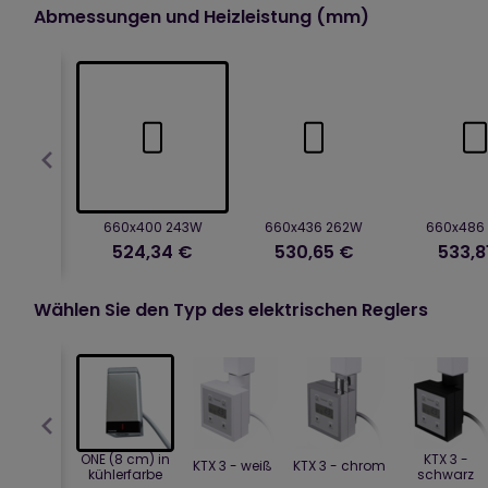
Abmessungen und Heizleistung (mm)
660x400 243W
660x436 262W
660x486
524,34 €
530,65 €
533,8
Wählen Sie den Typ des elektrischen Reglers
ONE (8 cm) in
KTX 3 -
KTX 3 - weiß
KTX 3 - chrom
kühlerfarbe
schwarz