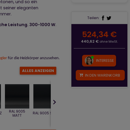
tonen, und so ein
 seiner eleganten
immer.
Teilen:
sche Leistung. 300-1000 W
.
524,34 €
440,62 €
ohne MwSt.
gler
für die Heizkörper anzusehen.
INTERESSE
ALLES
ANZEIGEN
IN DEN WARENKORB
RAL 9005
Z
RAL 9005 SOFT
Metallic Black
Heban
Magi
MATT