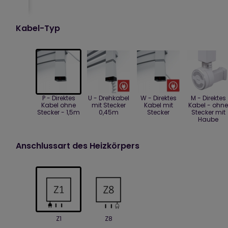
Kabel-Typ
P - Direktes
U - Drehkabel
W - Direktes
M - Direktes
Kabel ohne
mit Stecker
Kabel mit
Kabel - ohne
Stecker - 1,5m
0,45m
Stecker
Stecker mit
Haube
Anschlussart des Heizkörpers
Z1
Z8