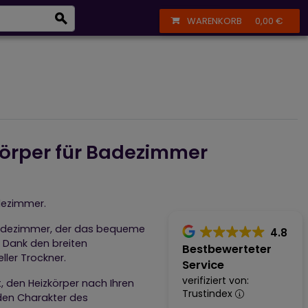
eizkörper
+43 664 356 13 61
Anmelden
Registrieren
WARENKORB
0,00 €
körper für Badezimmer
adezimmer.
r Badezimmer, der das bequeme
4.8
. Dank den breiten
Bestbewerteter
ller Trockner.
Service
verifiziert von:
, den Heizkörper nach Ihren
Trustindex
den Charakter des