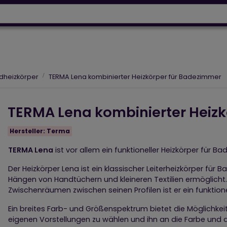
Wärmepumpen
Designh
64 918 53 50
+43 664 230 06 93
Designheizkörper
Elektroheizungen
Luftpflege
dheizkörper
TERMA Lena kombinierter Heizkörper für Badezimmer
TERMA Lena kombinierter Heiz
Hersteller:
Terma
TERMA Lena
ist vor allem ein funktioneller Heizkörper für B
Der Heizkörper Lena ist ein klassischer Leiterheizkörper fü
Hängen von Handtüchern und kleineren Textilien ermöglicht
Zwischenräumen zwischen seinen Profilen ist er ein funktione
Ein breites Farb- und Größenspektrum bietet die Möglichkeit
eigenen Vorstellungen zu wählen und ihn an die Farbe und 