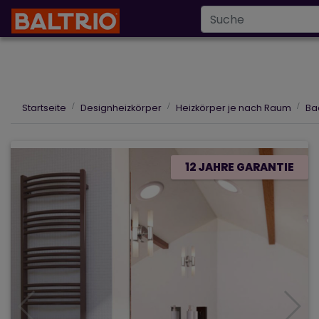
Infoline
+43 6
info@baltrio.de
Startseite
Designheizkörper
Heizkörper je nach Raum
Ba
12 JAHRE GARANTIE