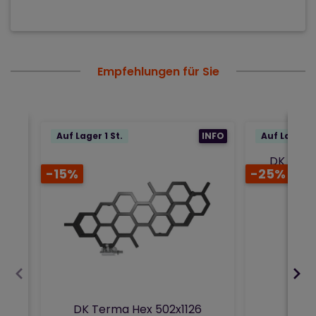
Empfehlungen für Sie
Auf Lager 1 St.
INFO
Auf Lager 1 
DK Term
-15%
-25%
Kombiheiz
DK Terma Hex 502x1126