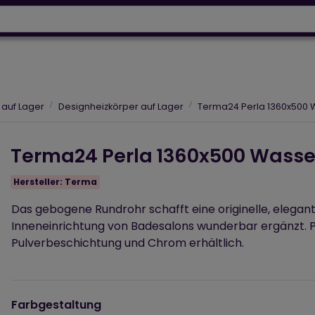
Wärmepumpen
Designh
64 918 53 50
+43 664 230 06 93
Designheizkörper
Elektroheizungen
Luftpflege
 auf Lager
Designheizkörper auf Lager
Terma24 Perla 1360x500 
Terma24 Perla 1360x500 Wasse
Hersteller:
Terma
Das gebogene Rundrohr schafft eine originelle, elegant
Inneneinrichtung von Badesalons wunderbar ergänzt. Per
Pulverbeschichtung und Chrom erhältlich.
Farbgestaltung