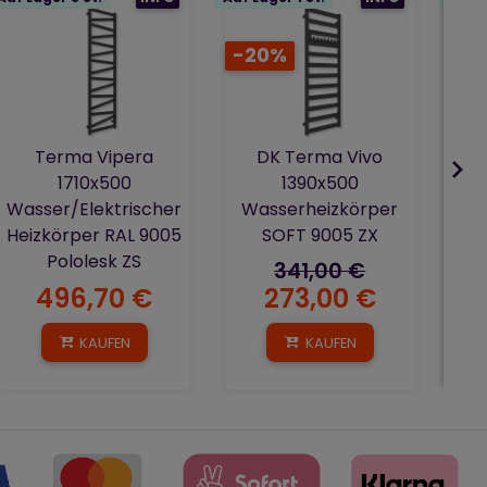
D
-20%
-2
Wa
Terma Vipera
DK Terma Vivo
1710x500
1390x500
Wasser/Elektrischer
Wasserheizkörper
Heizkörper RAL 9005
SOFT 9005 ZX
Pololesk ZS
341,00 €
496,70 €
273,00 €
KAUFEN
KAUFEN