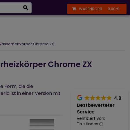
eizkörper
+43 664 356 13 61
Anmelden
Registrieren
WARENKORB
0,00 €
Wasserheizkörper Chrome ZX
rheizkörper Chrome ZX
e Form, die die
ła ist in einer Version mit
4.8
Bestbewerteter
Service
verifiziert von:
Trustindex