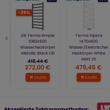
-35%
DK Terma Simple
Terma Vipera
1080x500
1470x600
Wasserheizkörper
Wasser/Elektrischer
Metallic Black O8
Heizkörper White
Matt ZS
418,44 €
272,00 €
475,45 €
KAUFEN
KAUFEN
Akzeptierte Zahlungsmethoden: