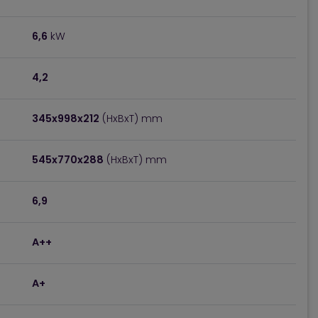
6,6
kW
4,2
345x998x212
(HxBxT) mm
545x770x288
(HxBxT) mm
6,9
A++
A+