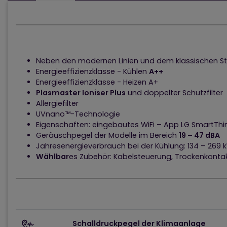
Neben den modernen Linien und dem klassischen Stil
Energieeffizienzklasse - Kühlen
A++
Energieeffizienzklasse - Heizen A+
Plasmaster Ioniser Plus
und doppelter Schutzfilter
Allergiefilter
UVnano™-Technologie
Eigenschaften: eingebautes WiFi – App LG SmartThin
Geräuschpegel der Modelle im Bereich
19 – 47 dBA
Jahresenergieverbrauch bei der Kühlung: 134 – 269 
Wählbar
es Zubehör: Kabelsteuerung, Trockenkonta
Schalldruckpegel der Klimaanlage