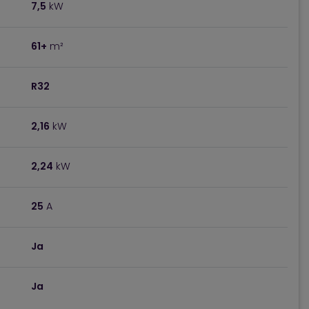
7,5
kW
61+
m²
R32
2,16
kW
2,24
kW
25
A
Ja
Ja