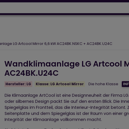
Wärmepumpen
Designh
64 918 53 50
+43 664 230 06 93
Designheizkörper
Elektroheizungen
Luftpflege
nlage LG Artcool Mirror 6,6 kW AC24BK.NSKC + AC24BK.U24C
Wandklimaanlage LG Artcool M
AC24BK.U24C
Hersteller:
LG
Klasse:
LG Artcool Mirror
Die hohe
Klasse
IN
Die Klimaanlage ArtCool ist eine Designneuheit der Firma LG
oder silbernes Design packt Sie auf den ersten Blick. Die Inn
Spiegelglas im Frontteil, das die Interieur-Integrität beton
Seitenplatte und dem Spiegelglas ist der Raum von einer grau
Integrität der Klimaanlage vollkommen macht.