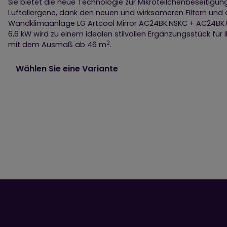
Sie bietet die neue Technologie zur Mikroteilchenbeseitigung
Luftallergene, dank den neuen und wirksameren Filtern und 
Wandklimaanlage LG Artcool Mirror AC24BK.NSKC + AC24BK.U
6,6 kW wird zu einem idealen stilvollen Ergänzungsstück fü
2
mit dem Ausmaß ab 46 m
.
Wählen Sie eine Variante