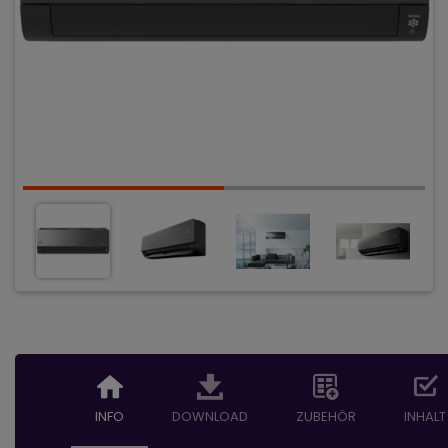
INFO
DOWNLOAD
ZUBEHÖR
INHALT