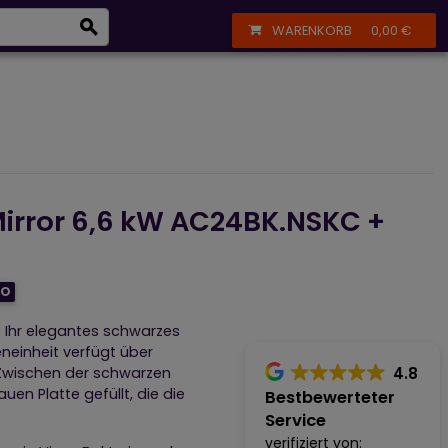
eizkörper
+43 664 356 13 61
Anmelden
Registrieren
WARENKORB
0,00 €
irror 6,6 kW AC24BK.NSKC +
FO
. Ihr elegantes schwarzes
eneinheit verfügt über
4.8
t. Zwischen der schwarzen
en Platte gefüllt, die die
Bestbewerteter
Service
verifiziert von: