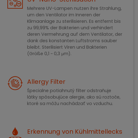
Mehrere UV-Lampen nutzen ihre Strahlung,
um den Ventilator im Inneren der
Klimaanlage zu sterilisieren. Es entfernt bis
zu 99,99% der Bakterien und verhindert
deren Vermehrung auf dem Ventilator, der
dank des konstanten Luftstroms sauber
bleibt. Sterilisiert Viren und Bakterien
(Größe 0,1 ~ 0,3 μm).
Allergy Filter
Špecialne potiahnutý filter odstraňuje
látky spôsobujúce alergie, ako sú roztoče,
ktoré sa môžu nachádzať vo vzduchu.
Erkennung von Kühlmittellecks