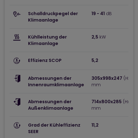
Schalldruckpegel der
19 - 41
dB
Klimaanlage
Kühlleistung der
2,5
kW
Klimaanlage
Effizienz SCOP
5,2
Abmessungen der
305x998x247
(HxBxT
Innenraumklimaanlage
mm
Abmessungen der
714x800x285
(HxBxT
Außenklimaanlage
mm
Grad der Kühleffizienz
11,2
SEER