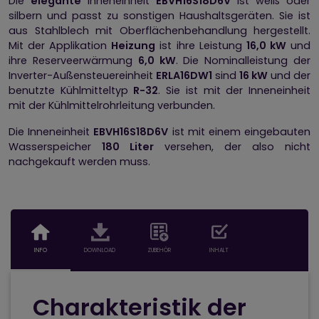
Die
elegante
Inneneinheit
EBVH16S18D6V
ist weiß oder
silbern und passt zu sonstigen Haushaltsgeräten. Sie ist
aus Stahlblech mit Oberflächenbehandlung hergestellt.
Mit der Applikation
Heizung
ist ihre Leistung
16,0 kW
und
ihre Reserveerwärmung
6,0 kW
. Die Nominalleistung der
Inverter-Außensteuereinheit
ERLA16DW1
sind
16 kW
und der
benutzte Kühlmitteltyp
R-32
. Sie ist mit der Inneneinheit
mit der Kühlmittelrohrleitung verbunden.
Die Inneneinheit
EBVH16S18D6V
ist mit einem eingebauten
Wasserspeicher
180 Liter
versehen, der also nicht
nachgekauft werden muss.
INFO
DOWNLOAD
ZUBEHÖR
INHALT
Charakteristik der