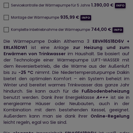
1.390,00 €
Servicekontrolle der Wärmepumpe für 5 Jahre
INFO
935,99 €
Montage der Wärmepumpe
INFO
744,00 €
Komplette Inbetriebnahme der Wärmepumpe
INFO
Die Wärmepumpe Daikin Altherma 3
EBVH16S18D6V +
ERLA16DW1
ist eine Anlage
zur Heizung und zum
Erwärmen von Trinkwasser
im Haushalt. Sie basiert auf
der Technologie einer Wärmepumpe LUFT-WASSER mit
dem Reversierbetrieb, die die Wärme aus der Außenluft
bis zu
-25 °C
nimmt. Die Niedertemperaturpumpe Daikin
bietet den optimalen Komfort – ein System beheizt im
Winter und bereitet warmes Trinkwasser das ganze Jahr
hindurch. Sie kann auch für die
Fußbodenbeheizung
benutzt werden. Dank ihrer Energieklasse
A+++
ist sie in
energiearme Häuser oder Neubauten, auch in der
Kombination mit dem bestehenden Kessel, geeignet.
Außerdem kann man sie dank ihrer
Online-Regelung
leicht regeln, egal wo Sie sind.