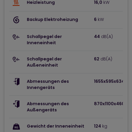
Heizleistung
16,0
kW
Backup Elektroheizung
6
kW
Schallpegel der
44
dB(A)
Inneneinheit
Schallpegel der
62
dB(A)
Außeneinheit
Abmessungen des
1655x595x634
(H
Innengeräts
Abmessungen des
870x1100x460
(H
Außengeräts
Gewicht der Inneneinheit
124
kg