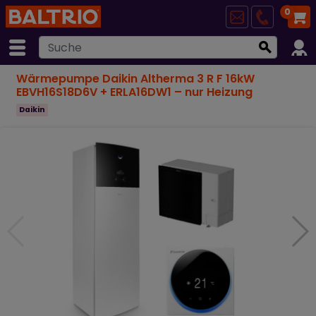
0
Wärmepumpe Daikin Altherma 3 R F 16kW
EBVH16S18D6V + ERLA16DW1 – nur Heizung
Daikin