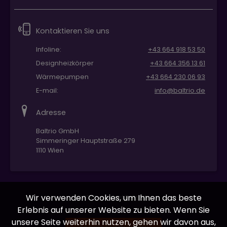
Kontaktieren Sie uns
Infoline:
+43 664 918 53 50
Designheizkörper
+43 664 356 13 61
Wärmepumpen
+43 664 230 06 93
E-mail:
info@baltrio.de
Adresse
Baltrio GmbH
Simmeringer Hauptstraße 279
1110 Wien
Wir verwenden Cookies, um Ihnen das beste
© 2026 copyright
Baltrio.de
Erlebnis auf unserer Website zu bieten. Wenn Sie
unsere Seite weiterhin nutzen, gehen wir davon aus,