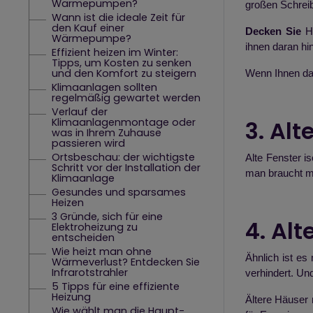
Wärmepumpen?
großen Schreib
Wann ist die ideale Zeit für
den Kauf einer
Decken Sie
He
Wärmepumpe?
ihnen daran hi
Effizient heizen im Winter:
Tipps, um Kosten zu senken
und den Komfort zu steigern
Wenn Ihnen das
Klimaanlagen sollten
regelmäßig gewartet werden
Verlauf der
Klimaanlagenmontage oder
3. Alt
was in Ihrem Zuhause
passieren wird
Ortsbeschau: der wichtigste
Alte Fenster i
Schritt vor der Installation der
man braucht m
Klimaanlage
Gesundes und sparsames
Heizen
3 Gründe, sich für eine
4. Al
Elektroheizung zu
entscheiden
Wie heizt man ohne
Ähnlich ist es
Wärmeverlust? Entdecken Sie
Infrarotstrahler
verhindert. Un
5 Tipps für eine effiziente
Heizung
Ältere Häuser
Wie wählt man die Haupt-