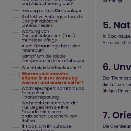
für Energie.
und Zusatzheizung aus?
Heizung mittels Klimaanlage
3 effektive Heizungsarten, die
Designheizkörper
5. Na
unterscheiden
Wartung von
Designheizkörpern: (fast)
In Stockhäuse
mühelose Pflege
Sie unten kühl
Auch Klimaanlage heizt den
Innenraum
Kampf um die ideale
Temperatur in Ihrem Zuhause
6. Un
Wie effektiv bei Heizkörpern?
Warum sind manche
Räume in Ihrer Wohnung
Der Thermosta
wärmer und andere kälter?
die Luft um ih
Wärmepumpen: Komfort und
übrigen Räume
Energie- und
Finanzeinsparung
Weihnachten steht vor der
Tür. Begeistern Sie Ihre
7. Or
Freunde mit einem
praktischen Geschenk von
Baltrio
11 Tipps, um Ihr Zuhause
Die Orientieru
warm zu halten