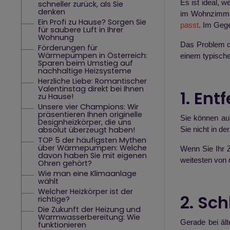
Es ist ideal, 
schneller zurück, als Sie
denken
im Wohnzimmer
Ein Profi zu Hause? Sorgen Sie
passt
. Im Gege
für saubere Luft in Ihrer
Wohnung
Das Problem d
Förderungen für
Wärmepumpen in Österreich:
einem typisch
Sparen beim Umstieg auf
nachhaltige Heizsysteme
Herzliche Liebe: Romantischer
Valentinstag direkt bei Ihnen
1. En
zu Hause!
Unsere vier Champions: Wir
präsentieren Ihnen originelle
Sie können au
Designheizkörper, die uns
absolut überzeugt haben!
Sie nicht in d
TOP 5 der häufigsten Mythen
über Wärmepumpen: Welche
Wenn Sie Ihr 
davon haben Sie mit eigenen
weitesten von d
Ohren gehört?
Wie man eine Klimaanlage
wählt
Welcher Heizkörper ist der
2. Sc
richtige?
Die Zukunft der Heizung und
Warmwasserbereitung: Wie
Gerade bei ält
funktionieren