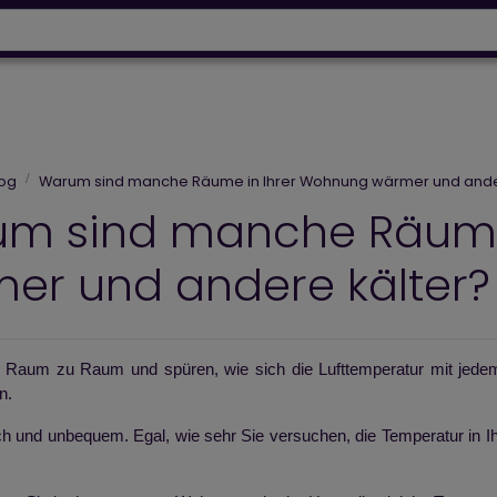
Wärmepumpen
Designh
64 918 53 50
+43 664 230 06 93
Designheizkörper
Elektroheizungen
Luftpflege
log
Warum sind manche Räume in Ihrer Wohnung wärmer und ander
m sind manche Räume
er und andere kälter?
 Raum zu Raum und spüren, wie sich die Lufttemperatur mit jedem S
n.
ich und unbequem. Egal, wie sehr Sie versuchen, die Temperatur in 