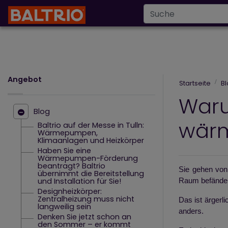
Infoline
+43 6
info@baltrio.de
Angebot
Startseite
B
Waru
Blog
wärm
Baltrio auf der Messe in Tulln:
Wärmepumpen,
Klimaanlagen und Heizkörper
Haben Sie eine
Wärmepumpen-Förderung
beantragt? Baltrio
Sie gehen von
übernimmt die Bereitstellung
und Installation für Sie!
Raum befände
Designheizkörper:
Zentralheizung muss nicht
Das ist ärgerl
langweilig sein
anders.
Denken Sie jetzt schon an
den Sommer – er kommt