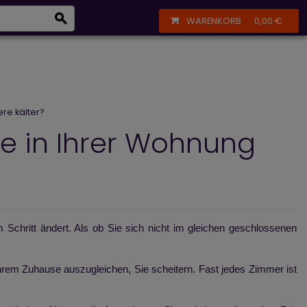
eizkörper
+43 664 356 13 61
Anmelden
Registrieren
WARENKORB
0,00 €
e kälter?
 in Ihrer Wohnung
chritt ändert. Als ob Sie sich nicht im gleichen geschlossenen
Ihrem Zuhause auszugleichen, Sie scheitern. Fast jedes Zimmer ist