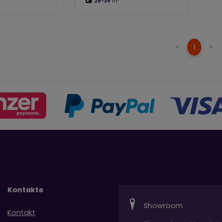
26-35
m²
(curren
<
1
>
Kontakte
Showroom
Kontakt