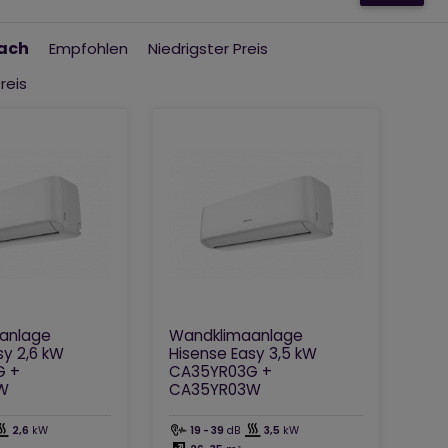
nach
Empfohlen
Niedrigster Preis
reis
anlage
Wandklimaanlage
sy 2,6 kW
Hisense Easy 3,5 kW
G +
CA35YR03G +
W
CA35YR03W
2,6
kW
19 - 39
dB
3,5
kW