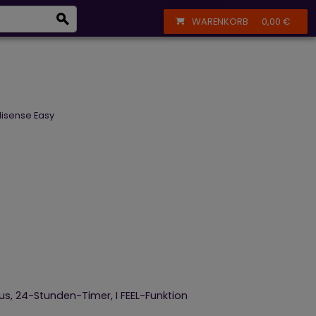
eizkörper
+43 664 356 13 61
Anmelden
Registrieren
WARENKORB
0,00 €
isense Easy
s, 24-Stunden-Timer, I FEEL-Funktion