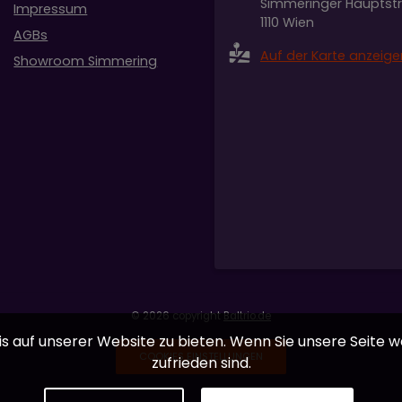
Simmeringer Hauptst
Impressum
1110 Wien
AGBs
Auf der Karte anzeige
Showroom Simmering
© 2026 copyright
Baltrio.de
 auf unserer Website zu bieten. Wenn Sie unsere Seite we
COOKIES EINSTELLUNGEN
zufrieden sind.