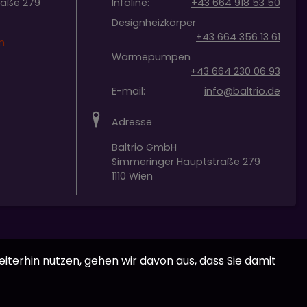
raße 279
Infoline:
+43 664 918 53 50
Designheizkörper
+43 664 356 13 61
n
Wärmepumpen
+43 664 230 06 93
E-mail:
info@baltrio.de
Adresse
Baltrio GmbH
Simmeringer Hauptstraße 279
1110 Wien
iterhin nutzen, gehen wir davon aus, dass Sie damit