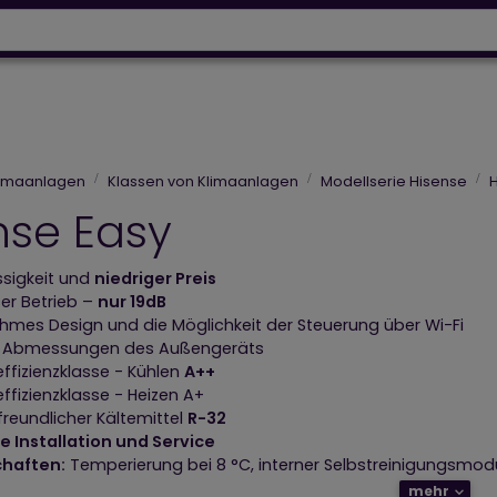
Wärmepumpen
Designh
64 918 53 50
+43 664 230 06 93
Designheizkörper
Elektroheizungen
Luftpflege
limaanlagen
Klassen von Klimaanlagen
Modellserie Hisense
H
nse Easy
ssigkeit und
niedriger Preis
ser Betrieb –
nur 19dB
mes Design und die Möglichkeit der Steuerung über Wi-Fi
re Abmessungen des Außengeräts
effizienzklasse - Kühlen
A++
ffizienzklasse - Heizen A+
reundlicher Kältemittel
R-32
e Installation und Service
chaften:
Temperierung bei 8 °C, interner Selbstreinigungsmodu
mehr