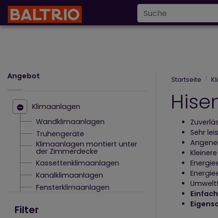
Infoline
+43 6
info@baltrio.de
Angebot
Startseite
K
Hise
Klimaanlagen
Wandklimaanlagen
Zuverlä
Sehr lei
Truhengeräte
Angeneh
Klimaanlagen montiert unter
der Zimmerdecke
Kleine
Kassettenklimaanlagen
Energie
Energiee
Kanalklimaanlagen
Umweltf
Fensterklimaanlagen
Einfach
Für die Heizung optimierte
Eigens
Klimaanlagen
Filter
Mobile Klimageräte