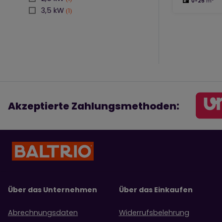
0-25
m²
3,5 kW
1
Montagematerial
Montage der Klimaanlage
Reinigung und Desinfektion
von Klimaanlagen
Akzeptierte Zahlungsmethoden:
Über das Unternehmen
Über das Einkaufen
Abrechnungsdaten
Widerrufsbelehrung